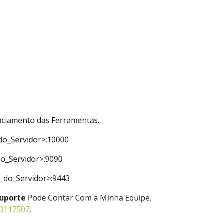
nciamento das Ferramentas.
do_Servidor>:10000
do_Servidor>:9090
P_do_Servidor>:9443
uporte
Pode Contar Com a Minha Equipe.
9311750
7
.