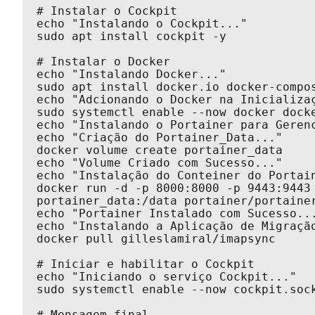
# Instalar o Cockpit

echo "Instalando o Cockpit..."

sudo apt install cockpit -y

# Instalar o Docker

echo "Instalando Docker..."

sudo apt install docker.io docker-compos
echo "Adcionando o Docker na Inicializaç
sudo systemctl enable --now docker docke
echo "Instalando o Portainer para Gerenc
echo "Criação do Portainer_Data..."

docker volume create portainer_data

echo "Volume Criado com Sucesso..."

echo "Instalação do Conteiner do Portain
docker run -d -p 8000:8000 -p 9443:9443
portainer_data:/data portainer/portainer
echo "Portainer Instalado com Sucesso...
echo "Instalando a Aplicação de Migração
docker pull gilleslamiral/imapsync

# Iniciar e habilitar o Cockpit

echo "Iniciando o serviço Cockpit..."

sudo systemctl enable --now cockpit.sock
# Mensagem final
