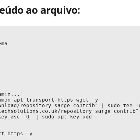
teúdo ao arquivo:
ma

min..."

mon apt-transport-https wget -y

wnload/repository sarge contrib" | sudo tee -a
techsolutions.co.uk/repository sarge contrib" 
ey.asc -O- | sudo apt-key add -

t-https -y
