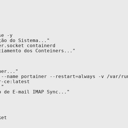
e -y

ão do Sistema..."

r.socket containerd

iamento dos Conteiners..."

er..."

 --name portainer --restart=always -v /var/ru
-ce:latest

"

 de E-mail IMAP Sync..."

et
