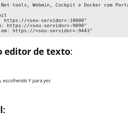
 Net-tools, Webmin, Cockpit e Docker com Porta
it

 https://<seu-servidor>:10000"

: https://<seu-servidor>:9090"

 em: https://<seu-servidor>:9443"
o editor de texto
:
m, escolhendo Y para yes
l: