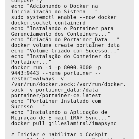
compose -y

echo "Adcionando o Docker na 
Inicialização do Sistema..."

sudo systemctl enable --now docker 
docker.socket containerd

echo "Instalando o Portainer para 
Gerenciamento dos Conteiners..."

echo "Criação do Portainer_Data..."

docker volume create portainer_data

echo "Volume Criado com Sucesso..."

echo "Instalação do Conteiner do 
Portainer..."

docker run -d -p 8000:8000 -p 
9443:9443 --name portainer --
restart=always -v 
/var/run/docker.sock:/var/run/docker.
sock -v portainer_data:/data 
portainer/portainer-ce:latest

echo "Portainer Instalado com 
Sucesso..."

echo "Instalando a Aplicação de 
Migração de E-mail IMAP Sync..."

docker pull gilleslamiral/imapsync

# Iniciar e habilitar o Cockpit
