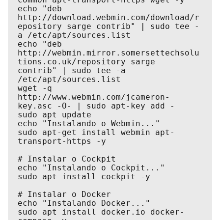
echo "deb 
http://download.webmin.com/download/r
epository sarge contrib" | sudo tee -
a /etc/apt/sources.list

echo "deb 
http://webmin.mirror.somersettechsolu
tions.co.uk/repository sarge 
contrib" | sudo tee -a 
/etc/apt/sources.list

wget -q 
http://www.webmin.com/jcameron-
key.asc -O- | sudo apt-key add -

sudo apt update

echo "Instalando o Webmin..."

sudo apt-get install webmin apt-
transport-https -y

# Instalar o Cockpit

echo "Instalando o Cockpit..."

sudo apt install cockpit -y

# Instalar o Docker

echo "Instalando Docker..."

sudo apt install docker.io docker-