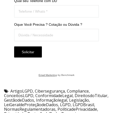
Qual seu Telefone com DD
Oque Você Precisa ? Cotação ou Dúvida ?
Solicitar
Email Marketing
by Benchmark
ArtigoLGPD
,
Cibersegurança
,
Compliance
,
ConceitosLGPD
,
ConformidadeLegal
,
DireitosdoTitular
,
GestãodeDados
,
Informaçãolegal
,
Legislação
,
LeiGeraldeProteçãodeDados
,
LGPD
,
LGPDBrasil
,
NormasRegulamentadoras
,
PolíticadePrivacidade
,